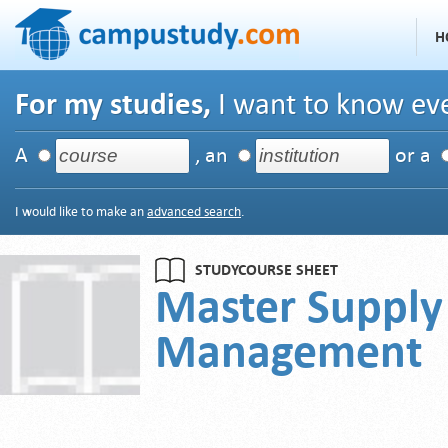
H
For my studies,
I want to know eve
A
, an
or a
I would like to make an
advanced search
.
STUDYCOURSE SHEET
Master Supply
Management