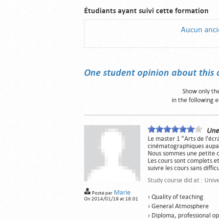
Étudiants ayant suivi cette formation
Aucun ancie
One student opinion about this 
Show only the
in the following 
Une
Le master 1 "Arts de l'écr
cinématographiques aupar
Nous sommes une petite cla
Les cours sont complets e
suivre les cours sans diffic
Study course did at : Univ
Marie
Posté par
› Quality of teaching
On 2014/01/19 at 18:01
› General Atmosphere
› Diploma, professional o