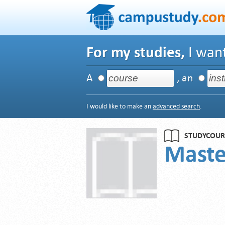
For my studies,
I want
A
, an
I would like to make an
advanced search
.
STUDYCOUR
Master