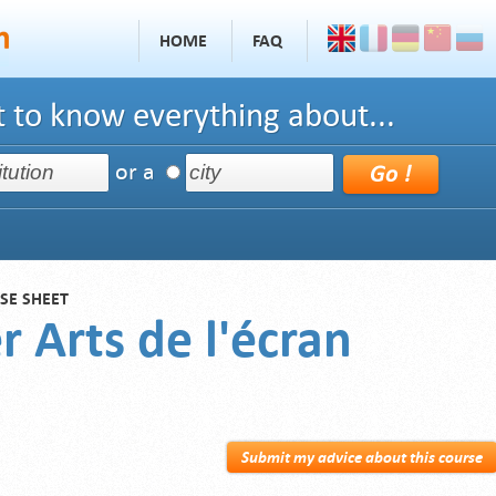
HOME
FAQ
 to know everything about...
or a
SE SHEET
 Arts de l'écran
Submit my advice about this course