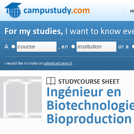
H
For my studies,
I want to know eve
A
, an
or a
I would like to make an
advanced search
.
STUDYCOURSE SHEET
Ingénieur en
Biotechnologie
Bioproduction