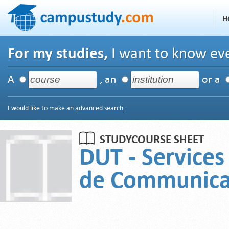
H
For my studies,
I want to know eve
A
, an
or a
I would like to make an
advanced search
.
STUDYCOURSE SHEET
DUT - Services
de Communica