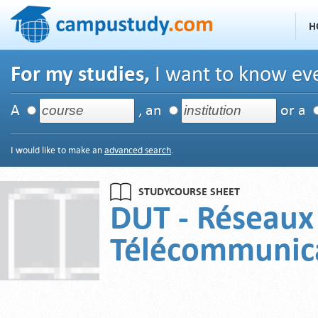
H
For my studies,
I want to know eve
A
, an
or a
I would like to make an
advanced search
.
STUDYCOURSE SHEET
DUT - Réseaux
Télécommunic