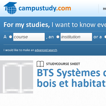
H
For my studies,
I want to know eve
A
, an
or a
I would like to make an
advanced search
.
STUDYCOURSE SHEET
BTS Systèmes c
bois et habitat