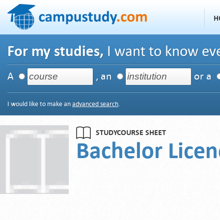
H
For my studies,
I want to know eve
A
, an
or a
I would like to make an
advanced search
.
STUDYCOURSE SHEET
Bachelor Lice